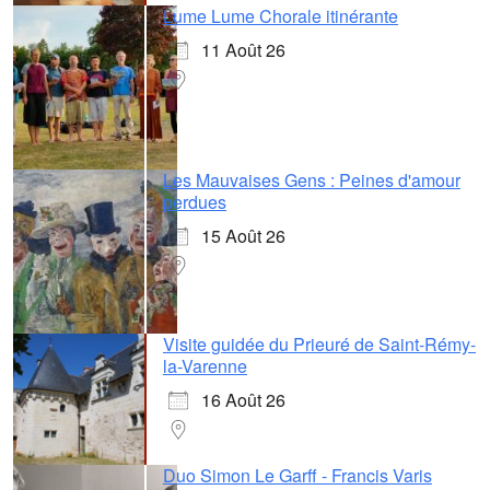
Lume Lume Chorale itinérante
11 Août 26
Les Mauvaises Gens : Peines d'amour
perdues
15 Août 26
Visite guidée du Prieuré de Saint-Rémy-
la-Varenne
16 Août 26
Duo Simon Le Garff - Francis Varis