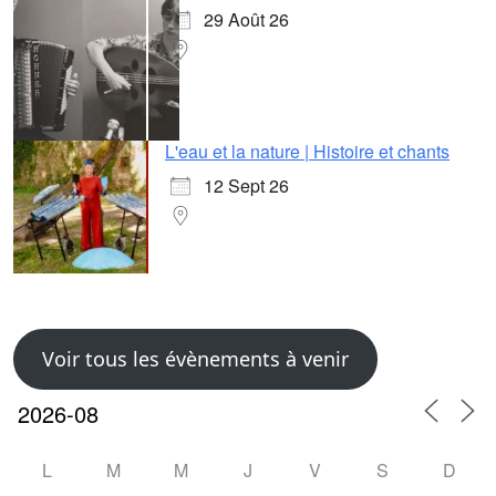
29 Août 26
L'eau et la nature | Histoire et chants
12 Sept 26
Voir tous les évènements à venir
L
M
M
J
V
S
D