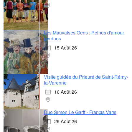
Les Mauvaises Gens : Peines d'amour
perdues
15 Août 26
Visite guidée du Prieuré de Saint-Rémy-
la-Varenne
16 Août 26
Duo Simon Le Garff - Francis Varis
29 Août 26