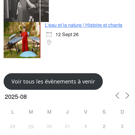
L'eau et la nature | Histoire et chants
12 Sept 26
Voir tous les évènements à venir
L
M
M
J
V
S
D
28
30
31
1
2
3
29