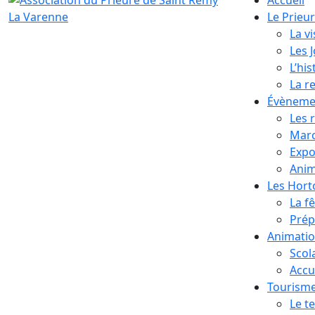
Le Prieu
La vi
Les 
L’his
La r
Évèneme
Les 
Marc
Expo
Anim
Les Hor
La f
Prép
Animati
Scol
Accue
Tourism
Le te