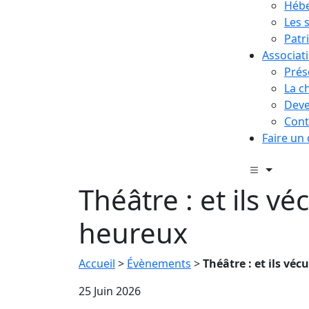
Hébe
Les 
Patr
Associat
Prés
La c
Deve
Cont
Faire un
Théâtre : et ils vé
heureux
Accueil
>
Évènements
>
Théâtre : et ils vé
25 Juin 2026