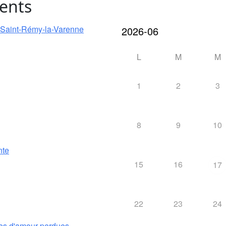
ents
e Saint-Rémy-la-Varenne
L
M
M
1
2
3
8
9
10
nte
15
16
17
22
23
24
es d'amour perdues