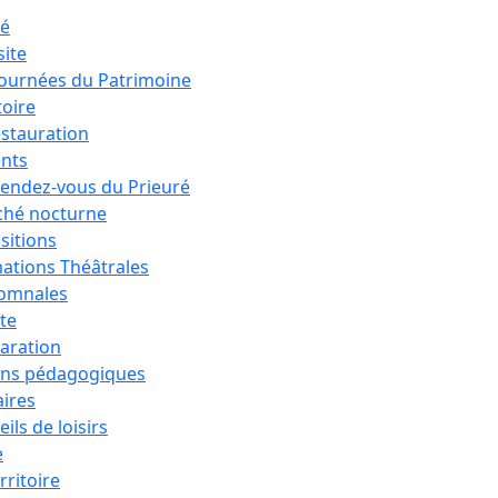
ré
site
Journées du Patrimoine
toire
estauration
nts
rendez-vous du Prieuré
hé nocturne
sitions
ations Théâtrales
tomnales
ête
aration
ons pédagogiques
aires
ils de loisirs
e
rritoire