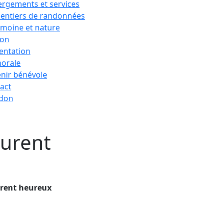
rgements et services
sentiers de randonnées
imoine et nature
ion
entation
horale
nir bénévole
act
 don
curent
curent heureux