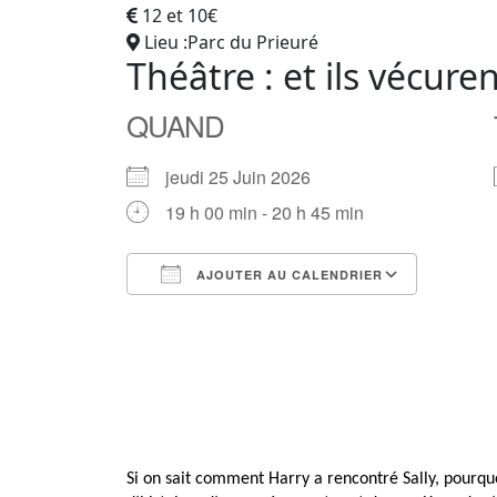
12 et 10€
Lieu :Parc du Prieuré
Théâtre : et ils vécur
QUAND
jeudi 25 Juin 2026
19 h 00 min - 20 h 45 min
AJOUTER AU CALENDRIER
Télécharger ICS
Calendrier Google
iCalendar
Office 365
Outlook Live
Si on sait comment Harry a rencontré Sally, pourqu