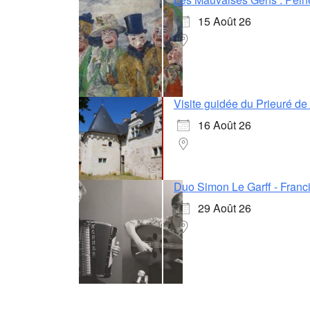
15 Août 26
Visite guidée du Prieuré d
16 Août 26
Duo Simon Le Garff - Franci
29 Août 26