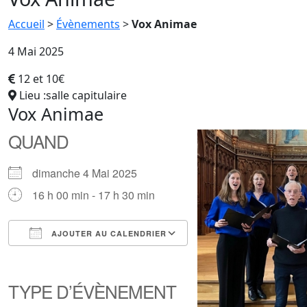
Accueil
>
Évènements
>
Vox Animae
4 Mai 2025
12 et 10€
Lieu :salle capitulaire
Vox Animae
QUAND
dimanche 4 Mai 2025
16 h 00 min - 17 h 30 min
AJOUTER AU CALENDRIER
Télécharger ICS
Calendrier Google
iCalendar
Office 365
Outlook Live
TYPE D’ÉVÈNEMENT