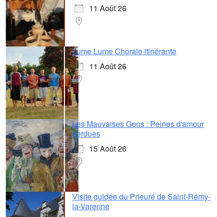
11 Août 26
Lume Lume Chorale itinérante
11 Août 26
Les Mauvaises Gens : Peines d'amour
perdues
15 Août 26
Visite guidée du Prieuré de Saint-Rémy-
la-Varenne