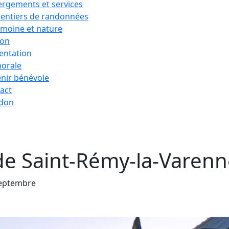
rgements et services
sentiers de randonnées
imoine et nature
ion
entation
horale
nir bénévole
act
 don
é de Saint-Rémy-la-Varen
septembre