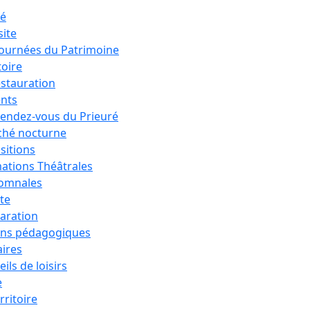
ré
site
Journées du Patrimoine
toire
estauration
nts
rendez-vous du Prieuré
hé nocturne
sitions
ations Théâtrales
tomnales
ête
aration
ons pédagogiques
aires
ils de loisirs
e
rritoire