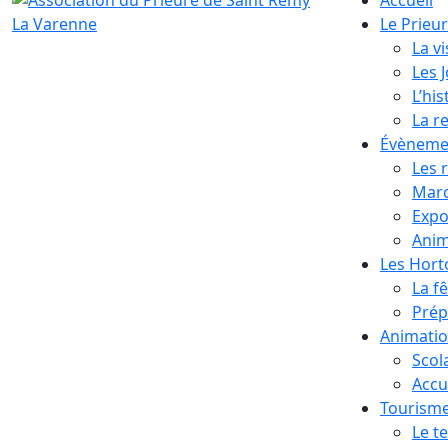
Le Prieu
La vi
Les 
L’his
La r
Évèneme
Les 
Marc
Expo
Anim
Les Hor
La f
Prép
Animati
Scol
Accue
Tourism
Le te