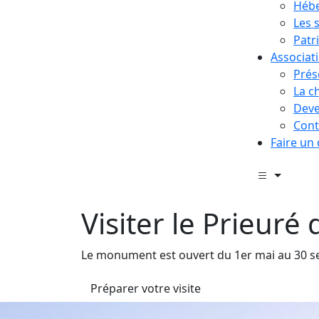
Hébe
Les 
Patr
Associat
Prés
La c
Deve
Cont
Faire un
Visiter le Prieur
Le monument est ouvert du 1er mai au 30 
Préparer votre visite