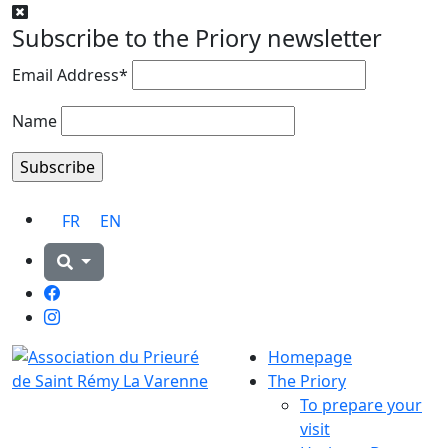
Subscribe to the Priory newsletter
Email Address*
Name
FR
EN
Facebook
Instagram
Homepage
The Priory
To prepare your
visit