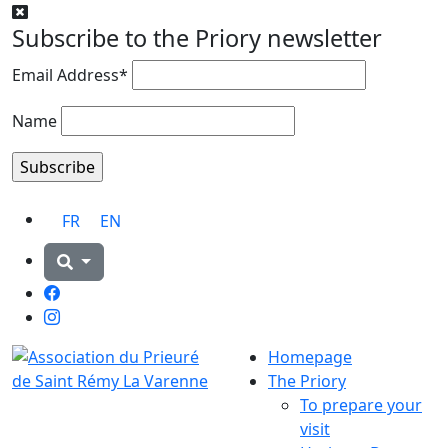
Subscribe to the Priory newsletter
Email Address*
Name
FR
EN
Facebook
Instagram
Homepage
The Priory
To prepare your
visit