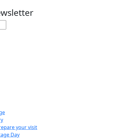
ewsletter
ge
ry
repare your visit
tage Day