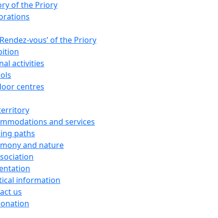
ory of the Priory
orations
‘Rendez-vous’ of the Priory
bition
al activities
ols
oor centres
territory
mmodations and services
ing paths
imony and nature
ssociation
entation
tical information
act us
donation