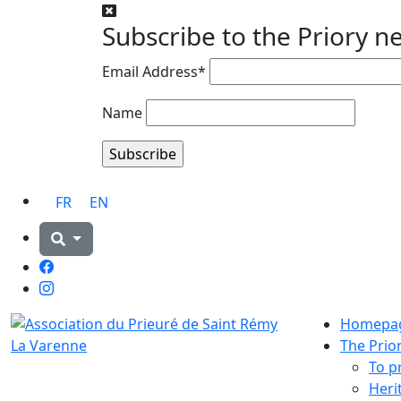
Subscribe to the Priory n
Email Address*
Name
FR
EN
Facebook
Instagram
Homepa
The Prio
To p
Heri