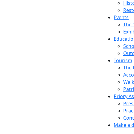
Hist
Rest
Events
The 
Exhi
Education
Scho
Outd
Tourism
The 
Acco
Walk
Patr
Priory A
Pres
Prac
Cont
Make a 