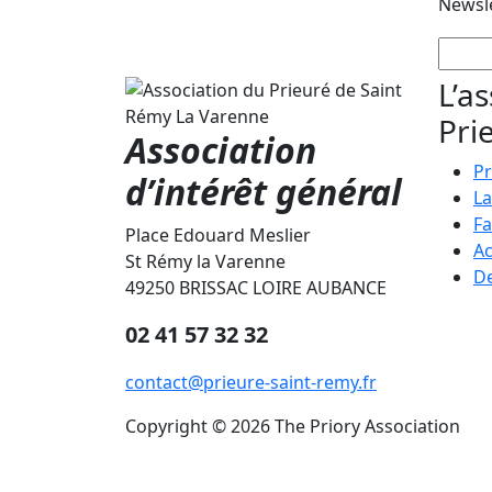
Newsl
L’a
Pri
Association
Pr
d’intérêt général
La
Fa
Place Edouard Meslier
Ac
St Rémy la Varenne
De
49250 BRISSAC LOIRE AUBANCE
02 41 57 32 32
contact@prieure-saint-remy.fr
Copyright © 2026 The Priory Association