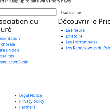
etter
Keep up to date with Priory news
I subscribe
ssociation du
Découvrir le Pri
euré
Le Prieuré
L’histoire
ésentation
Les Hortomnales
 chorale
Les Rendez-vous du Pri
ire un don
tualités
venir bénévole
Legal Notice
Privacy policy
Partners